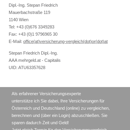
Dipl.-Ing. Stepan Friedrich
Mauerbachstraße 119
1140 Wien
Tel: +43 (0)676 3349283
Fax: +43 (0)1 9796965 30
E-Mail:
office(at)versicherung-vergleich(dot)or(dot)at
Stepan Friedrich Dipl.-Ing.
AAA mehrgeld.at - Capitalis
UID: ATU63357628
Als erfahrener Versicherungsexperte
unterstütze ich Sie dabei, Ihre Versicherungen für
Österreich und Deutschland (online) zu vergleichen,
berechnen und (über ein Login) abzuschließen. Sie
sparen dadurch Zeit und Geld!
Jetzt gleich Termin für den Versicherungsvergleich