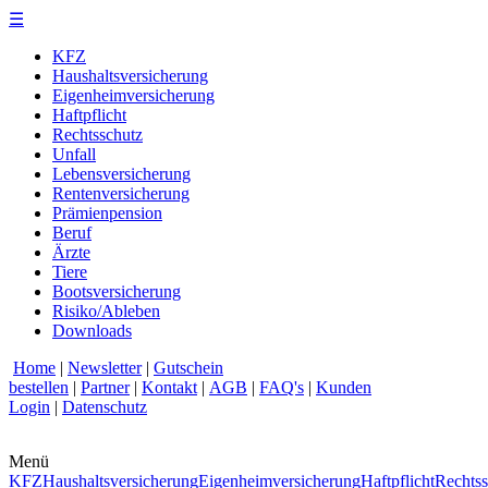
☰
KFZ
Haushaltsversicherung
Eigenheimversicherung
Haftpflicht
Rechtsschutz
Unfall
Lebensversicherung
Rentenversicherung
Prämienpension
Beruf
Ärzte
Tiere
Bootsversicherung
Risiko/Ableben
Downloads
Home
|
Newsletter
|
Gutschein
bestellen
|
Partner
|
Kontakt
|
AGB
|
FAQ's
|
Kunden
Login
|
Datenschutz
Menü
KFZ
Haushaltsversicherung
Eigenheimversicherung
Haftpflicht
Rechtss