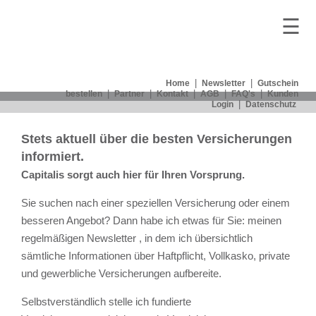
☰
|
|
Home
Newsletter
Gutschein
|
|
|
|
|
bestellen
Partner
Kontakt
AGB
FAQ's
Kunden
|
Login
Datenschutz
Stets aktuell über die besten Versicherungen
informiert.
Capitalis sorgt auch hier für Ihren Vorsprung.
Sie suchen nach einer speziellen
Versicherung
oder einem
besseren Angebot? Dann habe ich etwas für Sie: meinen
regelmäßigen
Newsletter
, in dem ich übersichtlich
sämtliche Informationen über
Haftpflicht, Vollkasko, private
und gewerbliche Versicherungen
aufbereite.
Selbstverständlich stelle ich fundierte