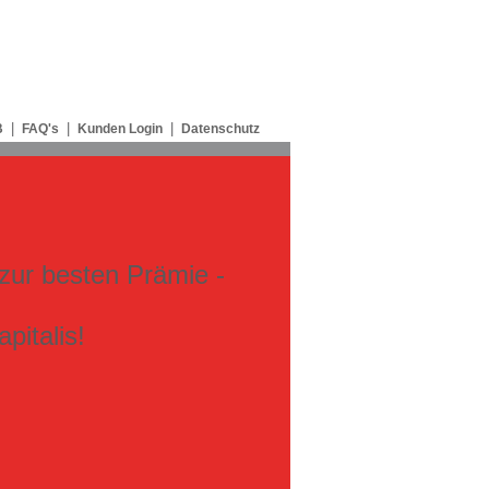
|
|
|
B
FAQ's
Kunden Login
Datenschutz
zur besten Prämie -
pitalis!